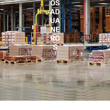
OS
AD
UA
NE
RO
S