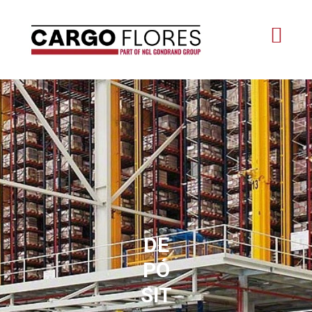
DE
PÓ
SIT