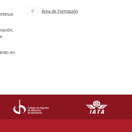
Área de Formación
ontinua
mación,
de
rando en