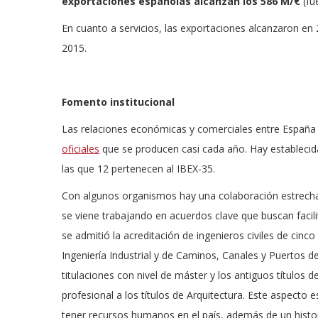
exportaciones españolas alcanzan los 586 M/€
(fu
En cuanto a servicios, las exportaciones alcanzaron e
2015.
Fomento institucional
Las relaciones económicas y comerciales entre España y
oficiales
que se producen casi cada año. Hay establecid
las que 12 pertenecen al IBEX-35.
Con algunos organismos hay una colaboración estrecha a
se viene trabajando en acuerdos clave que buscan facili
se admitió la acreditación de ingenieros civiles de cinco
Ingeniería Industrial y de Caminos, Canales y Puertos d
titulaciones con nivel de máster y los antiguos títulos 
profesional a los títulos de Arquitectura. Este aspecto e
tener recursos humanos en el país, además de un histor