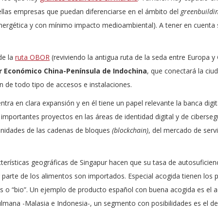
ellas empresas que puedan diferenciarse en el ámbito del
greenbuildi
 energética y con mínimo impacto medioambiental). A tener en cuenta
.
de la
ruta OBOR
(reviviendo la antigua ruta de la seda entre Europa y 
r Económico China-Península de Indochina
, que conectará la ciu
n de todo tipo de accesos e instalaciones.
ra en clara expansión y en él tiene un papel relevante la banca digit
y importantes proyectos en las áreas de identidad digital y de ciberseg
tunidades de las cadenas de bloques
(blockchain)
, del mercado de servi
terísticas geográficas de Singapur hacen que su tasa de autosuficien
 parte de los alimentos son importados. Especial acogida tienen los 
s o “bio”. Un ejemplo de producto español con buena acogida es el a
lmana -Malasia e Indonesia-, un segmento con posibilidades es el de