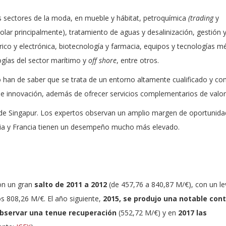
s sectores de la moda, en mueble y hábitat, petroquímica
(trading
y
lar principalmente), tratamiento de aguas y desalinización, gestión 
trico y electrónica, biotecnología y farmacia, equipos y tecnologías m
ogías del sector marítimo y
off shore
, entre otros.
han de saber que se trata de un entorno altamente cualificado y com
d e innovación, además de ofrecer servicios complementarios de valor
de Singapur. Los expertos observan un amplio margen de oportunida
alia y Francia tienen un desempeño mucho más elevado.
on un gran
salto de 2011 a 2012
(de 457,76 a 840,87 M/€), con un le
os 808,26 M/€. El año siguiente,
2015, se produjo una notable con
bservar una tenue recuperación
(552,72 M/€) y en
2017 las