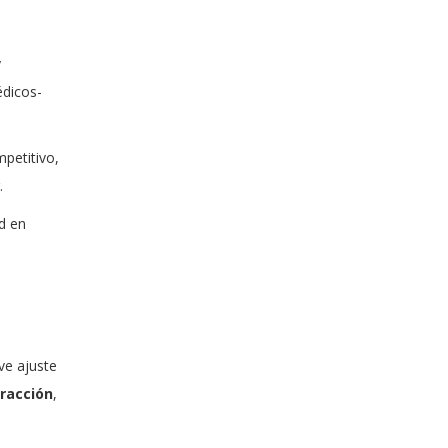
y
édicos-
petitivo,
.
d en
ve ajuste
tracción
,