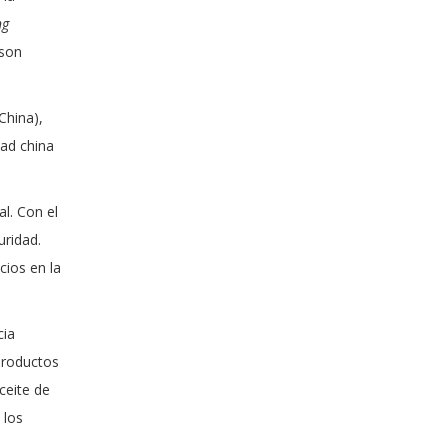
ng
 son
China),
dad china
al. Con el
uridad.
cios en la
cia
productos
ceite de
 los