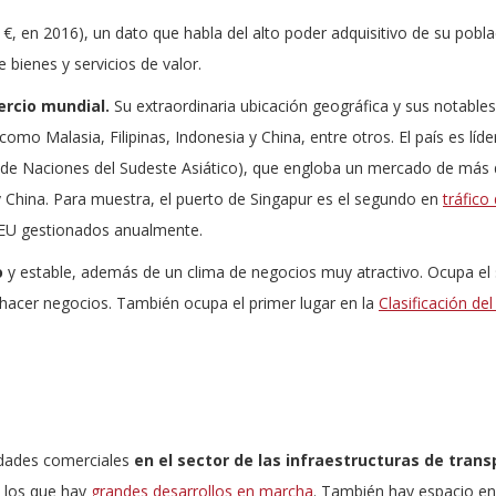
€, en 2016), un dato que habla del alto poder adquisitivo de su pobla
 bienes y servicios de valor.
ercio mundial.
Su extraordinaria ubicación geográfica y sus notables
omo Malasia, Filipinas, Indonesia y China, entre otros. El país es líde
de Naciones del Sudeste Asiático), que engloba un mercado de más
 China. Para muestra, el puerto de Singapur es el segundo en
tráfico
TEU gestionados anualmente.
o
y estable, además de un clima de negocios muy atractivo. Ocupa e
 hacer negocios. También ocupa el primer lugar en la
Clasificación de
dades comerciales
en el sector de las infraestructuras
de trans
n los que hay
grandes desarrollos en marcha
. También hay espacio en