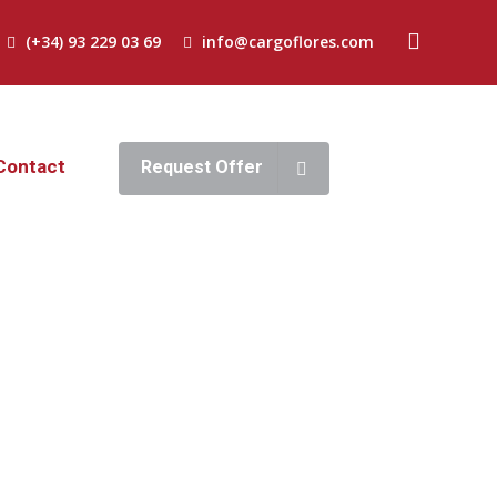
(+34) 93 229 03 69
info@cargoflores.com
Contact
Request Offer