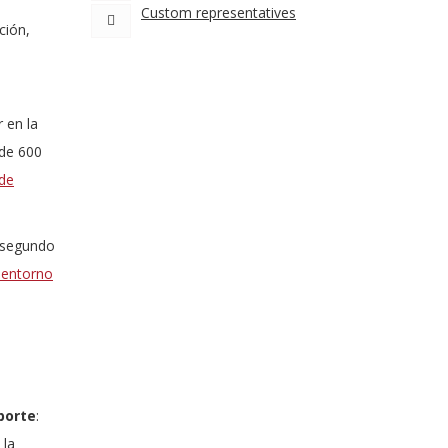
Custom representatives
ción,
r en la
 de 600
 de
l segundo
l entorno
porte
:
 la