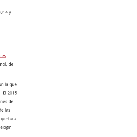
2014 y
ones
ñol, de
n la que
n
. El 2015
ones de
de las
 apertura
exigir