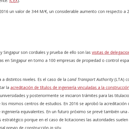
ente:
ICEX
).
n 2016 un valor de 344 M/€, un considerable aumento con respecto a 
 Singapur son cordiales y prueba de ello son las
visitas de delegaci
as en Singapur en torno a 100 empresas de propiedad o control espa
 distintos niveles. Es el caso de la
Land Transport Authority
(LTA) co
tar la
acreditación de títulos de ingeniería vinculadas a la construcció
 universidades y posteriormente se iniciaron trámites para las titulaci
e los mismos centros de estudios. En 2016 se aprobó la acreditación 
de ingeniería equivalentes. En un futuro próximo se prevé también una
s estratégico porque en el caso de licitaciones las autoridades suelen 
ial previo de construcción
in situ
.